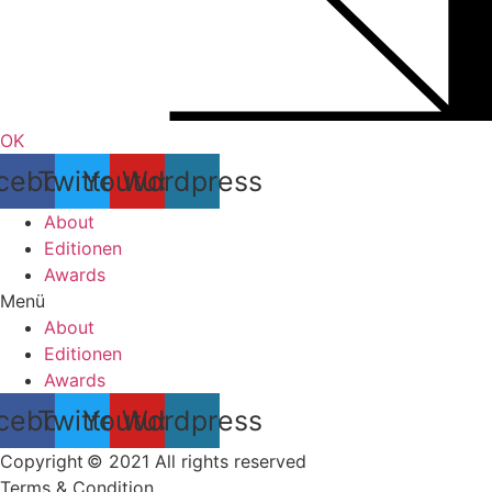
OK
cebook
Twitter
Youtube
Wordpress
About
Editionen
Awards
Menü
About
Editionen
Awards
cebook
Twitter
Youtube
Wordpress
Copyright © 2021 All rights reserved
Terms & Condition