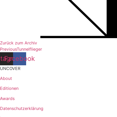
Zurück zum Archiv
Previous
Tunnelflieger
stagram
Facebook
UNCOVER
About
Editionen
Awards
Datenschutzerklärung