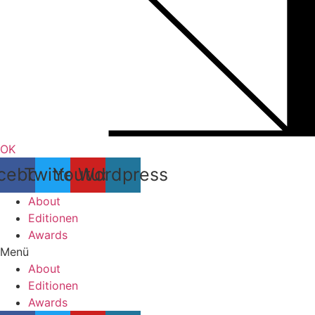
OK
cebook
Twitter
Youtube
Wordpress
About
Editionen
Awards
Menü
About
Editionen
Awards