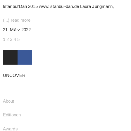
Istanbul’Dan 2015 www.istanbul-dan.de Laura Jungmann,
(...) read more
21. März 2022
1
2
3
4
5
UNCOVER
About
Editionen
Awards